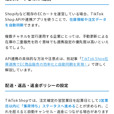
Shopifyなど既存のECカートを運営している場合、TikTok
Shop APIや連携アプリを使うことで、
在庫情報や注文データ
を自動同期
できます。
複数チャネルを並行運用する企業にとっては、手動更新による
在庫の二重販売を防ぐ意味でも連携設定の優先度は高いといえ
るでしょう。
API連携の具体的な方法や注意点は、別記事「
TikTok Shop在
庫連携でEC商品販売の効率化と自動同期を実現！
」で詳しく
解説しています。
配送・返品・返金ポリシーの設定
TikTok Shopでは、注文確定の翌営業日を起算日として
2営業
日以内に「集荷待ち」ステータスへ進める
ことが求められ、こ
れを超えると自動キャンセル・返金につながる場合があります