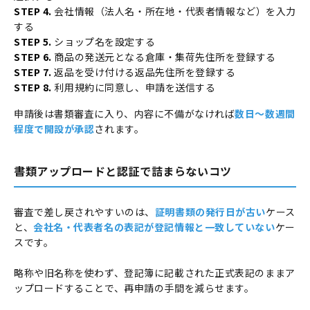
STEP 4.
会社情報（法人名・所在地・代表者情報など）を入力
する
STEP 5.
ショップ名を設定する
STEP 6.
商品の発送元となる倉庫・集荷先住所を登録する
STEP 7.
返品を受け付ける返品先住所を登録する
STEP 8.
利用規約に同意し、申請を送信する
申請後は書類審査に入り、内容に不備がなければ
数日〜数週間
程度で開設が承認
されます。
書類アップロードと認証で詰まらないコツ
審査で差し戻されやすいのは、
証明書類の発行日が古い
ケース
と、
会社名・代表者名の表記が登記情報と一致していない
ケー
スです。
略称や旧名称を使わず、登記簿に記載された正式表記のままア
ップロードすることで、再申請の手間を減らせます。