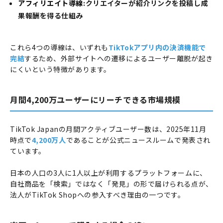
アフィリエイト導線
:クリエイターが紹介リンクを投稿し成
果報酬を得る仕組み
これら4つの導線は、いずれも
TikTokアプリ内の決済機能で
完結
するため、外部サイトへの遷移によるユーザー離脱が起き
にくいという特徴があります。
月間4,200万ユーザーにリーチできる市場規模
TikTok Japanの月間アクティブユーザー数は、2025年11月
時点で
4,200万人
であることが公式ニュースルームで発表され
ています。
日本の人口の3人に1人以上が利用するプラットフォームに、
自社商品を「検索」ではなく「発見」の形で届けられる点が、
法人がTikTok Shopへの参入すべき理由の一つです。