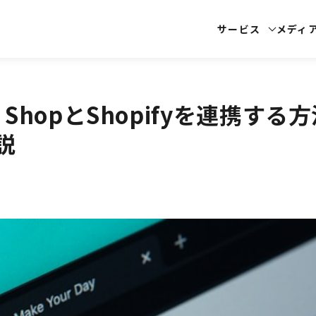
サービス
メディ
 ShopとShopifyを連携する
説