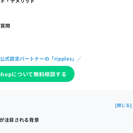
メリット・デメリット
る質問
hop公式認定パートナーの「ripples」／
k Shopについて無料相談する
y連携が注目される背景