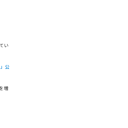
てい
fy」公
ルを増