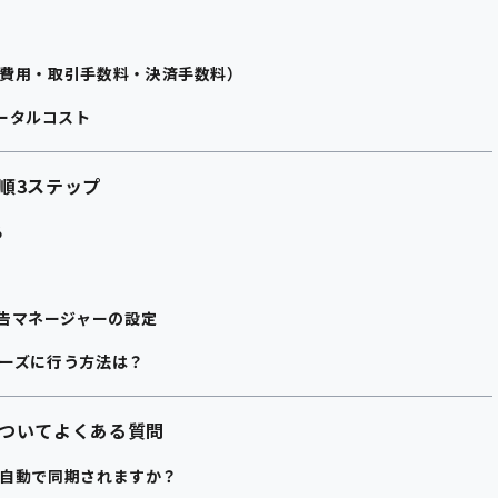
（初期費用・取引手数料・決済手数料）
トータルコスト
携手順3ステップ
る
ル
広告マネージャーの設定
スムーズに行う方法は？
連携についてよくある質問
hopに自動で同期されますか？